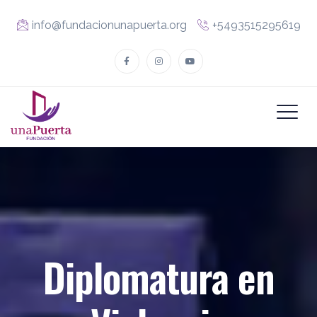
info@fundacionunapuerta.org
+5493515295619
Diplomatura en